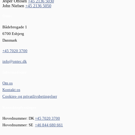
Jesper Ottosen
+45 2136 5030
John Nielsen
+45 2136 5050
Ontec
Bådebrogade 1
6700 Esbjerg
Danmark
+45 7020 3700
info@ontec.dk
Informationer
Om os
Kontakt os
Cookies- og privatlivsbetingelser
Kontaktoplysninger
Hovednummer: DK
+45 7020 3700
Hovednummer: SE
+46 844 680 661