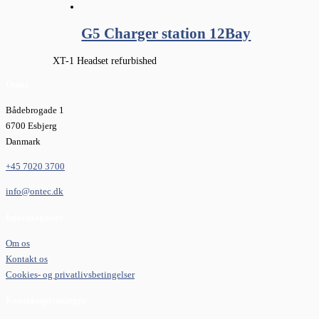
G5 Charger station 12Bay
XT-1 Headset refurbished
Ontec
Bådebrogade 1
6700 Esbjerg
Danmark
+45 7020 3700
info@ontec.dk
Informationer
Om os
Kontakt os
Cookies- og privatlivsbetingelser
Kontaktoplysninger