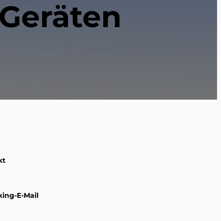
-Geräten
kt
king-E-Mail