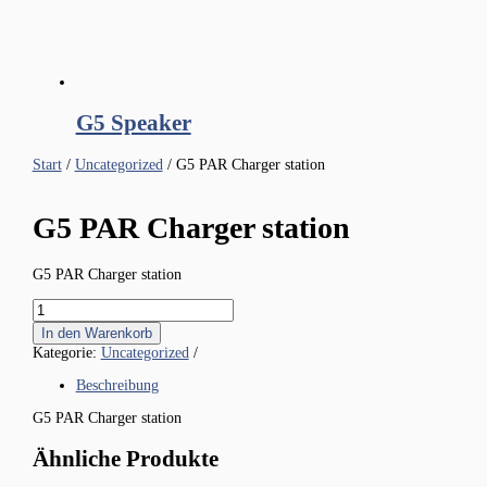
G5 Speaker
Start
/
Uncategorized
/ G5 PAR Charger station
G5 PAR Charger station
G5 PAR Charger station
G5
PAR
In den Warenkorb
Charger
Kategorie:
Uncategorized
station
Menge
Beschreibung
G5 PAR Charger station
Ähnliche Produkte