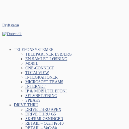
Driftstatus
TELEFONSYSTEMER
TELEPARTNER ESBJERG
EN SAMLET LØSNING
MOBIL
ONE-CONNECT
TOTALVIEW
INTEGRATIONER
MICROSOFT TEAMS
INTERNET
IP & MOBILTELEFONI
SELVBETJENING
SPEAKS
DRIVE THRU
DRIVE THRU APEX
DRIVE THRU G5
SKÆRMLØSNINGER
RETAIL – Quail Pro10
RETAIL – VoCoVo