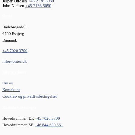
Jesper Ottosen
+45 2136 5030
John Nielsen
+45 2136 5050
Ontec
Bådebrogade 1
6700 Esbjerg
Danmark
+45 7020 3700
info@ontec.dk
Informationer
Om os
Kontakt os
Cookies- og privatlivsbetingelser
Kontaktoplysninger
Hovednummer: DK
+45 7020 3700
Hovednummer: SE
+46 844 680 661