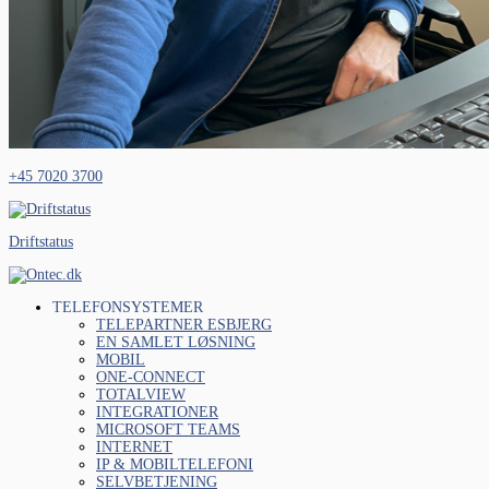
+45 7020 3700
Driftstatus
TELEFONSYSTEMER
TELEPARTNER ESBJERG
EN SAMLET LØSNING
MOBIL
ONE-CONNECT
TOTALVIEW
INTEGRATIONER
MICROSOFT TEAMS
INTERNET
IP & MOBILTELEFONI
SELVBETJENING