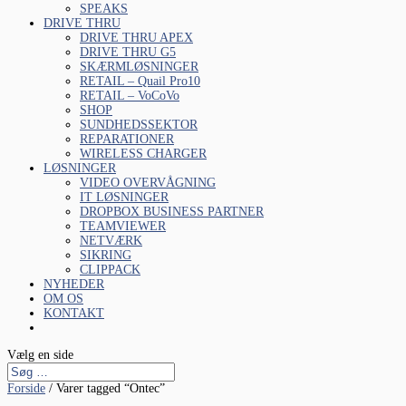
SPEAKS
DRIVE THRU
DRIVE THRU APEX
DRIVE THRU G5
SKÆRMLØSNINGER
RETAIL – Quail Pro10
RETAIL – VoCoVo
SHOP
SUNDHEDSSEKTOR
REPARATIONER
WIRELESS CHARGER
LØSNINGER
VIDEO OVERVÅGNING
IT LØSNINGER
DROPBOX BUSINESS PARTNER
TEAMVIEWER
NETVÆRK
SIKRING
CLIPPACK
NYHEDER
OM OS
KONTAKT
Vælg en side
Forside
/ Varer tagged “Ontec”