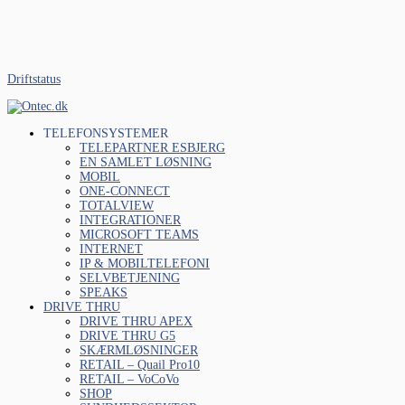
Driftstatus
TELEFONSYSTEMER
TELEPARTNER ESBJERG
EN SAMLET LØSNING
MOBIL
ONE-CONNECT
TOTALVIEW
INTEGRATIONER
MICROSOFT TEAMS
INTERNET
IP & MOBILTELEFONI
SELVBETJENING
SPEAKS
DRIVE THRU
DRIVE THRU APEX
DRIVE THRU G5
SKÆRMLØSNINGER
RETAIL – Quail Pro10
RETAIL – VoCoVo
SHOP