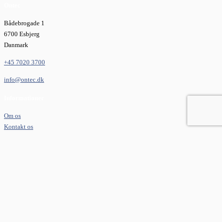
Ontec
Bådebrogade 1
6700 Esbjerg
Danmark
+45 7020 3700
info@ontec.dk
Informationer
Om os
Kontakt os
Cookies- og privatlivsbetingelser
Kontaktoplysninger
Hovednummer: DK
+45 7020 3700
Hovednummer: SE
+46 844 680 661