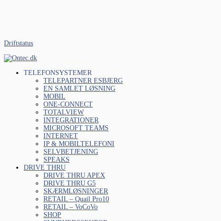
Driftstatus
TELEFONSYSTEMER
TELEPARTNER ESBJERG
EN SAMLET LØSNING
MOBIL
ONE-CONNECT
TOTALVIEW
INTEGRATIONER
MICROSOFT TEAMS
INTERNET
IP & MOBILTELEFONI
SELVBETJENING
SPEAKS
DRIVE THRU
DRIVE THRU APEX
DRIVE THRU G5
SKÆRMLØSNINGER
RETAIL – Quail Pro10
RETAIL – VoCoVo
SHOP